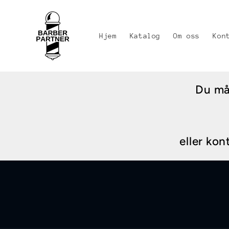
Gå videre
til
innholdet
Hjem
Katalog
Om oss
Kon
Du må 
eller kon