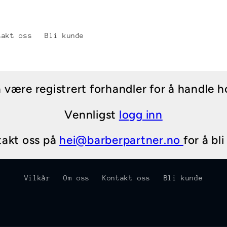
takt oss
Bli kunde
være registrert forhandler for å handle h
Vennligst
logg inn
takt oss på
hei@barberpartner.no
for å bl
Vilkår
Om oss
Kontakt oss
Bli kunde