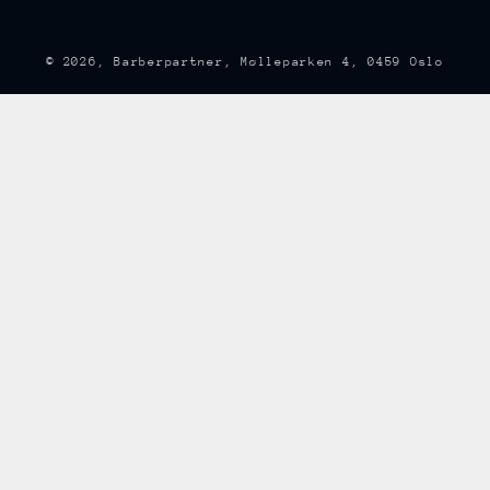
© 2026,
Barberpartner
, Mølleparken 4, 0459 Oslo