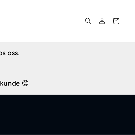
Logg
Handlekurv
inn
os oss.
i kunde 😊