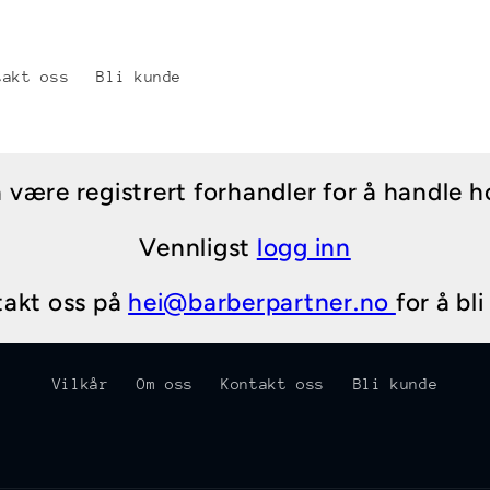
takt oss
Bli kunde
være registrert forhandler for å handle h
Vennligst
logg inn
takt oss på
hei@barberpartner.no
for å bl
Vilkår
Om oss
Kontakt oss
Bli kunde