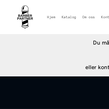
Gå videre
til
innholdet
Hjem
Katalog
Om oss
Kon
Du må 
eller kon