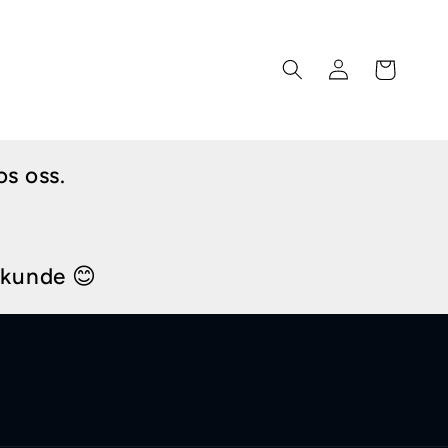
Logg
Handlekurv
inn
os oss.
i kunde 😊