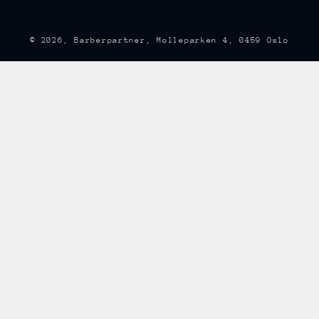
© 2026,
Barberpartner
, Mølleparken 4, 0459 Oslo