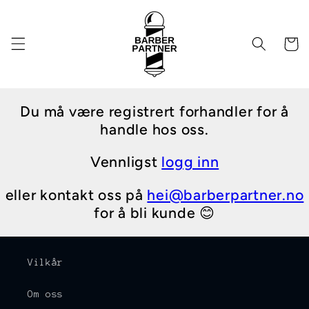
Gå videre
til
innholdet
Handleku
Du må være registrert forhandler for å
handle hos oss.
Vennligst
logg inn
eller kontakt oss på
hei@barberpartner.no
for å bli kunde 😊
Vilkår
Om oss