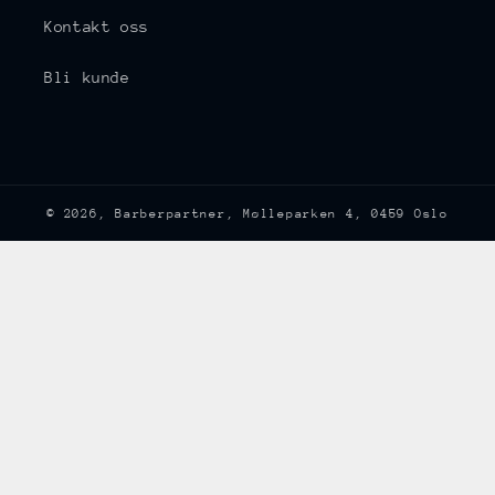
Kontakt oss
Bli kunde
© 2026,
Barberpartner
, Mølleparken 4, 0459 Oslo