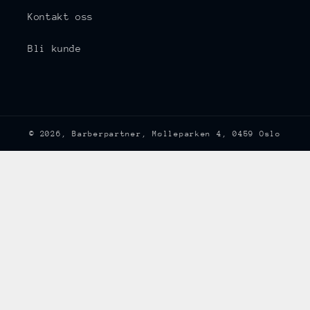
Kontakt oss
Bli kunde
© 2026,
Barberpartner
, Mølleparken 4, 0459 Oslo