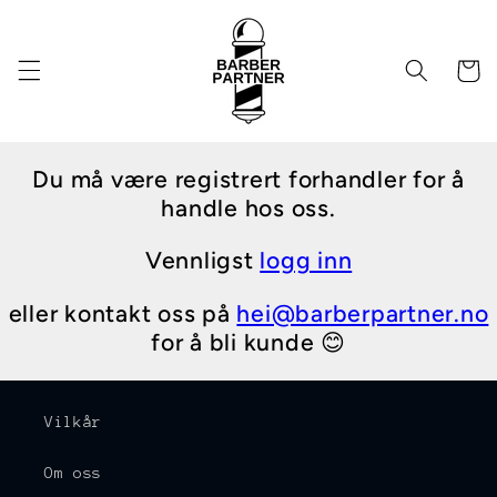
Gå videre
til
innholdet
Handleku
Du må være registrert forhandler for å
handle hos oss.
Vennligst
logg inn
eller kontakt oss på
hei@barberpartner.no
for å bli kunde 😊
Vilkår
Om oss