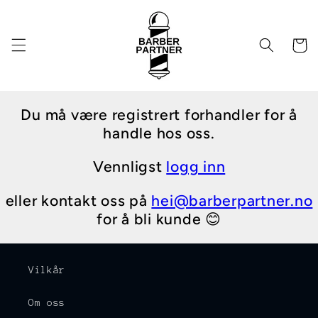
Gå videre
til
innholdet
Handleku
Du må være registrert forhandler for å
handle hos oss.
Vennligst
logg inn
eller kontakt oss på
hei@barberpartner.no
for å bli kunde 😊
Vilkår
Om oss