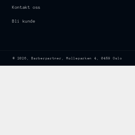
Kontakt oss
Bli kunde
© 2026,
Barberpartner
, Mølleparken 4, 0459 Oslo