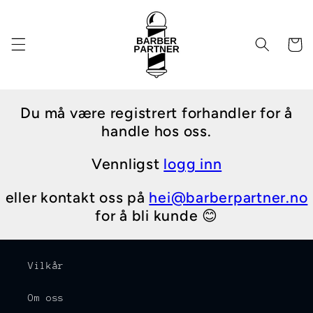
Gå videre
til
innholdet
Handleku
Du må være registrert forhandler for å
handle hos oss.
Vennligst
logg inn
eller kontakt oss på
hei@barberpartner.no
for å bli kunde 😊
Vilkår
Om oss