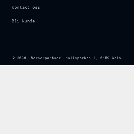
Kontakt oss
Bli kunde
© 2026,
Barberpartner
, Mølleparken 4, 0459 Oslo