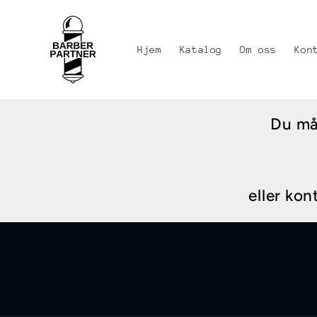
Gå videre
til
innholdet
Hjem
Katalog
Om oss
Kon
Du må 
eller kon