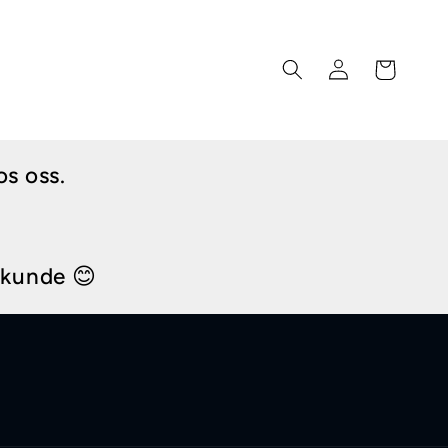
Logg
Handlekurv
inn
os oss.
i kunde 😊