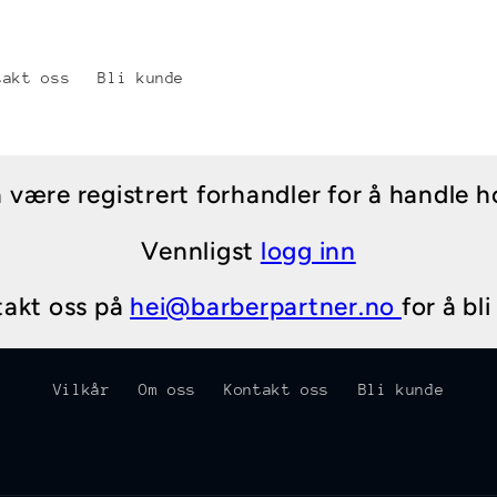
takt oss
Bli kunde
være registrert forhandler for å handle h
Vennligst
logg inn
takt oss på
hei@barberpartner.no
for å bl
Vilkår
Om oss
Kontakt oss
Bli kunde