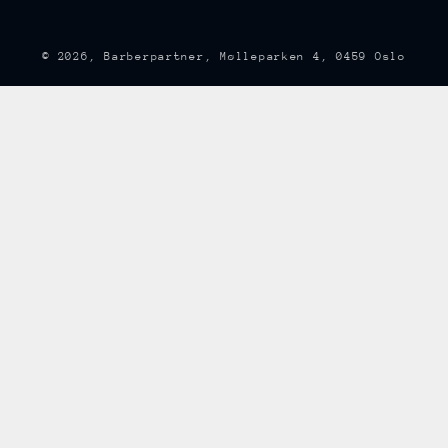
© 2026,
Barberpartner
, Mølleparken 4, 0459 Oslo