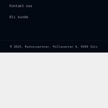
Kontakt oss
Bli kunde
© 2026,
Barberpartner
, Mølleparken 4, 0459 Oslo