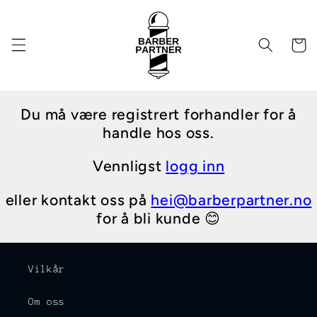
Gå videre
til
innholdet
Handleku
Du må være registrert forhandler for å
handle hos oss.
Vennligst
logg inn
eller kontakt oss på
hei@barberpartner.no
for å bli kunde 😊
Vilkår
Om oss